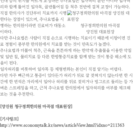
인대 등의 위치를 바르게 교정하는 추나요법은 일자허리 뿐만 아니라 일자허
리와 함께 틀어진 일자목, 골반틀어짐 등 척추 전반에 걸쳐 교정이 가능하다.
직접 한의사가 진단부터 치료까지 시행
한다는 장점이 있으며, 추나요법을 시
행하는 한의원이라면 진료비가 대동소
청구경희한의원 마곡점
이하다.
양진원 대표원장
다만 추나요법은 사람이 직접 손으로 시행하는 치료이기 때문에 이왕이면 진
료 경험이 풍부한 한의원에서 치료를 받는 것이 만족도가 높겠다.
추나요법과 더불어 척추, 근육을 튼튼하게 하는 한약재 추출물을 이용한 약침
및 일반 침, 물리치료 등 다른 한방통증치료를 함께 받는 것이 통증 해소에 도
움이 된다.
일자허리를 비롯하여 일자목 등 체형변화는 본인이 직접 알기는 어렵다.
다만 자주 뻐근하고 통증이 있다든가 허리가 뒤로 잘 젖혀지지 않는다면 한 시
간에 한 번씩은 자리에서 일어나 허리를 뒤로 젖히거나 빙그르르 돌리는 등 가
벼운 스트레칭을 하고, 근처 추나요법 한의원에서 일자허리를 여부를 체크해
보는 것을 추천한다.
[양진원 청구경희한의원 마곡점 대표원장]
[기사링크]
http://www.economytalk.kr/news/articleView.html?idxno=211363